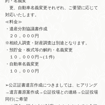
約・名義変
更、自動車名義変更それぞれ、ご要望に応じて
対応いたします。
≪料金≫
・遺産分割協議書作成
２０，０００円
※相続人調査・財産調査は別途となります。
・預貯金・株式等の解約・名義変更
１０，０００円～(１件)
・自動車名義変更
１０，０００円
➢公正証書遺言作成につきましては、ヒアリング
→遺言書原案作成→公証役場との連絡→公証役場
同行(ご希望