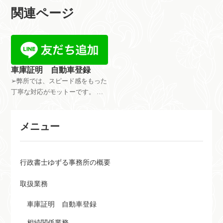
関連ページ
車庫証明 自動車登録
➢弊所では、スピード感をもった
丁寧な対応がモットーです。
原則：即日・翌日対応！！ ➢休
日、夜間でもお客様とつながる
メニュー
限り、対応いたします。 お客
様のお好きな時間にご連絡いた
だけます！！
行政書士ゆずる事務所の概要
取扱業務
車庫証明 自動車登録
相続関係業務